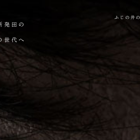
ふじの井
新発田の
の世代へ
お話
ふじの井の